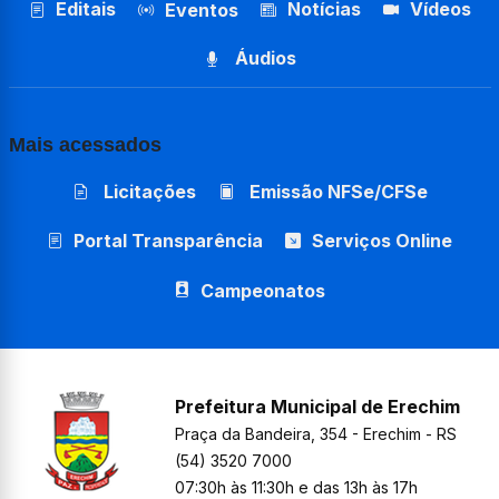
Editais
Notícias
Vídeos
Eventos
Áudios
Mais acessados
Licitações
Emissão NFSe/CFSe
Portal Transparência
Serviços Online
Campeonatos
Prefeitura Municipal de Erechim
Praça da Bandeira, 354 - Erechim - RS
(54) 3520 7000
07:30h às 11:30h e das 13h às 17h