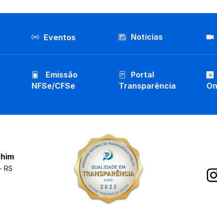
Notícias
Eventos
Emissão
Portal
NFSe/CFSe
Transparência
On
chim
- RS