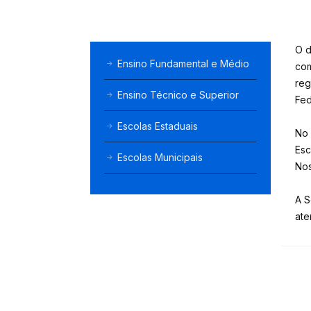
O d
Ensino Fundamental e Médio
com
reg
Ensino Técnico e Superior
Fed
Escolas Estaduais
No 
Esc
Escolas Municipais
Nos
A S
ate