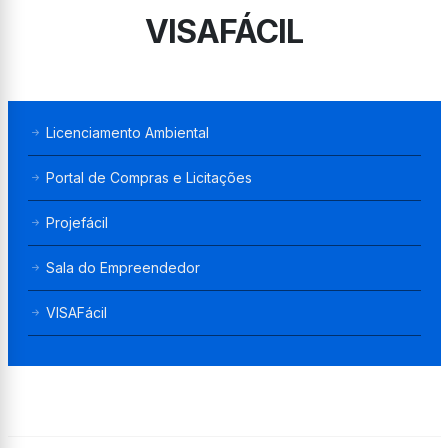
VISAFÁCIL
Licenciamento Ambiental
Portal de Compras e Licitações
Projefácil
Sala do Empreendedor
VISAFácil