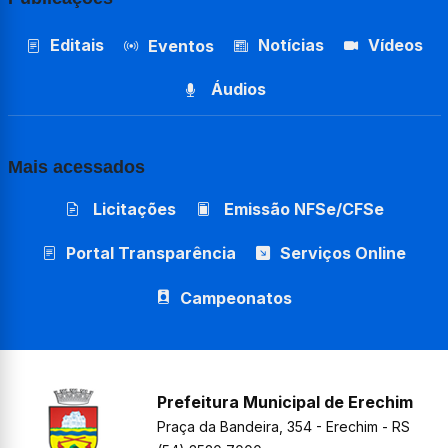
Editais
Notícias
Vídeos
Eventos
Áudios
Mais acessados
Licitações
Emissão NFSe/CFSe
Portal Transparência
Serviços Online
Campeonatos
Prefeitura Municipal de Erechim
Praça da Bandeira, 354 - Erechim - RS