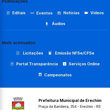
Publicações
Editais
Notícias
Vídeos
Eventos
Áudios
Mais acessados
Licitações
Emissão NFSe/CFSe
Portal Transparência
Serviços Online
Campeonatos
Prefeitura Municipal de Erechim
Praça da Bandeira, 354 - Erechim - RS