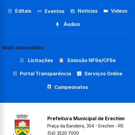
Editais
Notícias
Vídeos
Eventos
Áudios
Mais acessados
Licitações
Emissão NFSe/CFSe
Portal Transparência
Serviços Online
Campeonatos
Prefeitura Municipal de Erechim
Praça da Bandeira, 354 - Erechim - RS
(54) 3520 7000