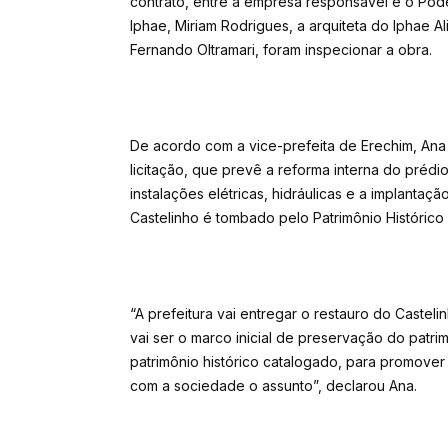
contrato, entre a empresa responsável e o Poder
Iphae, Miriam Rodrigues, a arquiteta do Iphae A
Fernando Oltramari, foram inspecionar a obra.
De acordo com a vice-prefeita de Erechim, Ana Ol
licitação, que prevê a reforma interna do pré
instalações elétricas, hidráulicas e a implanta
Castelinho é tombado pelo Patrimônio Histórico 
“A prefeitura vai entregar o restauro do Casteli
vai ser o marco inicial de preservação do patri
patrimônio histórico catalogado, para promove
com a sociedade o assunto”, declarou Ana.