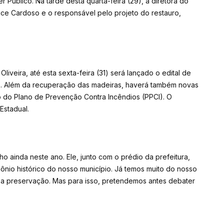
 Público. Na tarde desta quarta-feira (29), a diretora do
lice Cardoso e o responsável pelo projeto do restauro,
iveira, até esta sexta-feira (31) será lançado o edital de
dio. Além da recuperação das madeiras, haverá também novas
ção do Plano de Prevenção Contra Incêndios (PPCI). O
Estadual.
nho ainda neste ano. Ele, junto com o prédio da prefeitura,
mônio histórico do nosso município. Já temos muito do nosso
r a preservação. Mas para isso, pretendemos antes debater