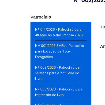
Nº 002/2023
Patrocínio
Ti
Nº 014/2026 - Patrocínio para
Atração no Natal Erechim 2026
N.º 001/2026 SMEd - Patrocínio
Ar
para Locação de Totem
Fotográfico
Nº 008/2026 - Patrocínio de
serviços para a 27ª Feira do
Livro
Nº 006/2026 - Patrocínio para
impressão de livro