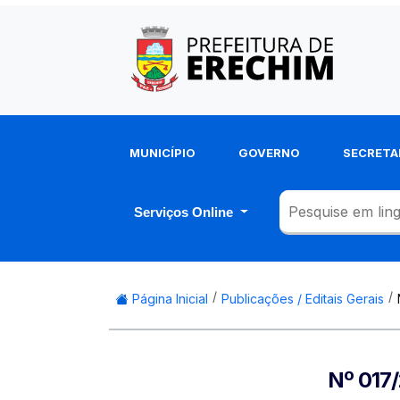
MUNICÍPIO
GOVERNO
SECRETA
Serviços Online
Página Inicial
Publicações / Editais Gerais
Nº 017/