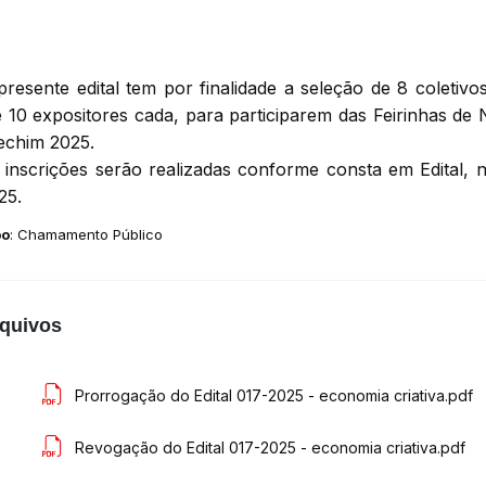
presente edital tem por finalidade
a seleção
de
8
coletivo
é 10 expositores
cada
,
para participarem da
s
Feirinha
s
de N
echim 2025.
 inscrições serão realizadas conforme consta em Edital,
25.
po
: Chamamento Público
quivos
Prorrogação do Edital 017-2025 - economia criativa.pdf
Revogação do Edital 017-2025 - economia criativa.pdf