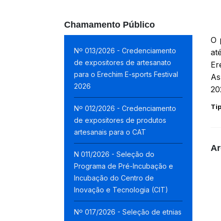
Chamamento Público
O 
Nº 013/2026 - Credenciamento
at
de expositores de artesanato
Er
para o Erechim E-sports Festival
As
2026
20
Ti
Nº 012/2026 - Credenciamento
de expositores de produtos
artesanais para o CAT
Ar
N 011/2026 - Seleção do
Programa de Pré-Incubação e
Incubação do Centro de
Inovação e Tecnologia (CIT)
Nº 017/2026 - Seleção de etnias