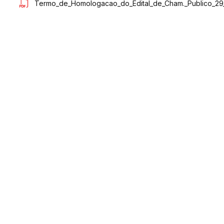
Termo_de_Homologacao_do_Edital_de_Cham._Publico_29_a