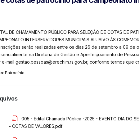
e cotas de patrocínio para Campeonato In
ITAL DE CHAMAMENTO PÚBLICO PARA SELEÇÃO DE COTAS DE PATR
MPEONATO INTERSERVIDORES MUNICIPAIS ALUSIVO ÀS COMEMORA
inscrições serão realizadas entre os dias 26 de setembro a 09 de 
esencialmente na Diretoria de Gestão e Aperfeiçoamento de Pessoa
r e-mail gestao.pessoas@erechim.rs.gov.br, conforme termos que c
po
: Patrocínio
quivos
005 - Edital Chamada Pública -2025 - EVENTO DIA D
- COTAS DE VALORES.pdf