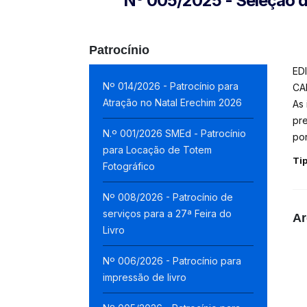
Nº 005/2025 - Seleção d
Patrocínio
ED
Nº 014/2026 - Patrocínio para
CA
Atração no Natal Erechim 2026
As 
pr
N.º 001/2026 SMEd - Patrocínio
po
para Locação de Totem
Ti
Fotográfico
Nº 008/2026 - Patrocínio de
serviços para a 27ª Feira do
Ar
Livro
Nº 006/2026 - Patrocínio para
impressão de livro