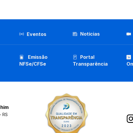
Notícias
Eventos
Emissão
Portal
NFSe/CFSe
Transparência
On
chim
- RS