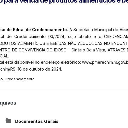
para venda de produtos alimentícios e b
iso de Edital de Credenciamento.
A Secretaria Municipal de Ass
ital de Credenciamento 03/202
4
, cujo objeto e o CREDENC
ODUTOS
ALIMENTÍCIOS E BEBIDAS NÃO ALCOÓLICAS NO ENCON
NTRO DE CONVIVÊNCIA DO IDOSO – Ginásio Bela Vista, ATRAVÉS
CIAL.
tal está disponível no endereço eletrônico: www.pmerechim.rs.gov.b
echim/RS,
18
de outubro de 20
24
.
po
: Credenciamento
quivos
Documentos Gerais