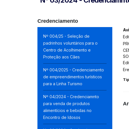
Nº 03/2024 - Credenciamnto 
Credenciamento
Av
Nº 004/25 - Seleção de
Ed
padrinhos voluntários para o
PR
Centro de Acolhimento e
CE
SO
Proteção aos Cães
Edi
Er
Nº 004/2025 - Credenciamento
de empreendimentos turísticos
Ti
para a Linha Turismo
Nº 04/2024 - Credenciamnto
Ar
para venda de produtos
alimentícios e bebidas no
Encontro de Idosos