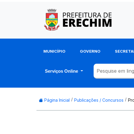
MUNICÍPIO
GOVERNO
SECRETA
Serviços Online
Página Inicial
Publicações / Concursos
Pr