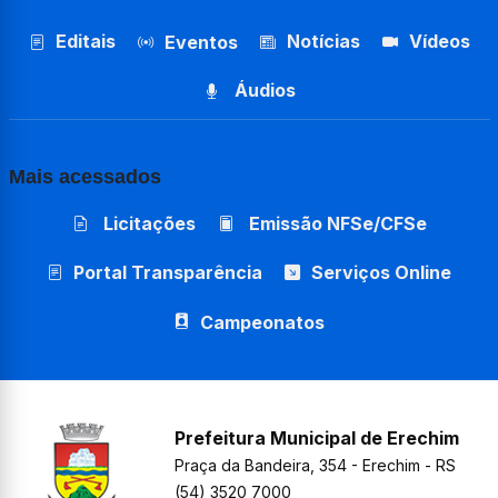
Editais
Notícias
Vídeos
Eventos
Áudios
Mais acessados
Licitações
Emissão NFSe/CFSe
Portal Transparência
Serviços Online
Campeonatos
Prefeitura Municipal de Erechim
Praça da Bandeira, 354 - Erechim - RS
(54) 3520 7000