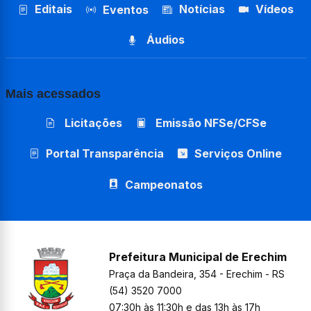
Editais
Notícias
Vídeos
Eventos
Áudios
Mais acessados
Licitações
Emissão NFSe/CFSe
Portal Transparência
Serviços Online
Campeonatos
Prefeitura Municipal de Erechim
Praça da Bandeira, 354 - Erechim - RS
(54) 3520 7000
07:30h às 11:30h e das 13h às 17h