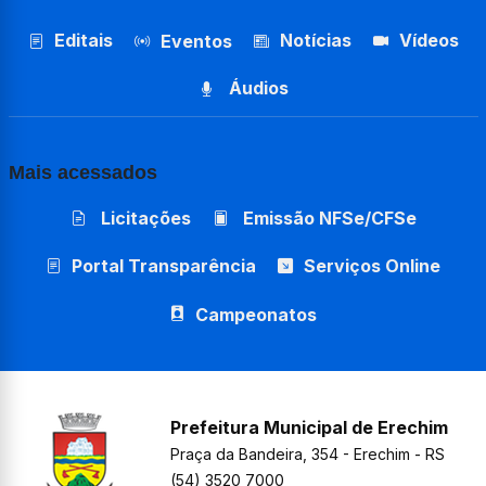
Editais
Notícias
Vídeos
Eventos
Áudios
Mais acessados
Licitações
Emissão NFSe/CFSe
Portal Transparência
Serviços Online
Campeonatos
Prefeitura Municipal de Erechim
Praça da Bandeira, 354 - Erechim - RS
(54) 3520 7000