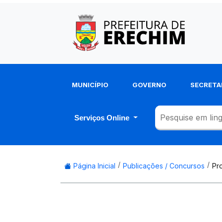
MUNICÍPIO
GOVERNO
SECRETA
Serviços Online
Página Inicial
Publicações / Concursos
Pr