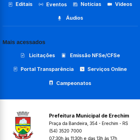
Editais
Notícias
Vídeos
Eventos
Áudios
Mais acessados
Licitações
Emissão NFSe/CFSe
Portal Transparência
Serviços Online
Campeonatos
Prefeitura Municipal de Erechim
Praça da Bandeira, 354 - Erechim - RS
(54) 3520 7000
07:30h às 11:30h e das 13h às 17h