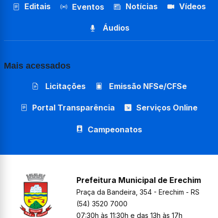
Editais
Notícias
Vídeos
Eventos
Áudios
Mais acessados
Licitações
Emissão NFSe/CFSe
Portal Transparência
Serviços Online
Campeonatos
Prefeitura Municipal de Erechim
Praça da Bandeira, 354 - Erechim - RS
(54) 3520 7000
07:30h às 11:30h e das 13h às 17h