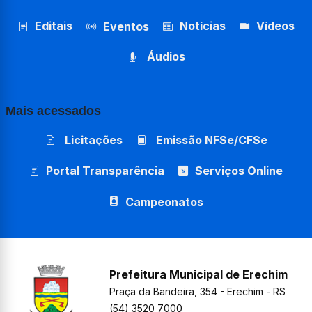
Editais
Notícias
Vídeos
Eventos
Áudios
Mais acessados
Licitações
Emissão NFSe/CFSe
Portal Transparência
Serviços Online
Campeonatos
Prefeitura Municipal de Erechim
Praça da Bandeira, 354 - Erechim - RS
(54) 3520 7000