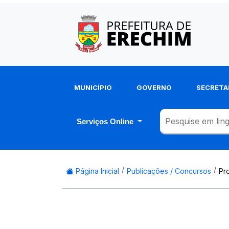
MUNICÍPIO
GOVERNO
SECRETA
Serviços Online
Página Inicial
Publicações / Concursos
Pr