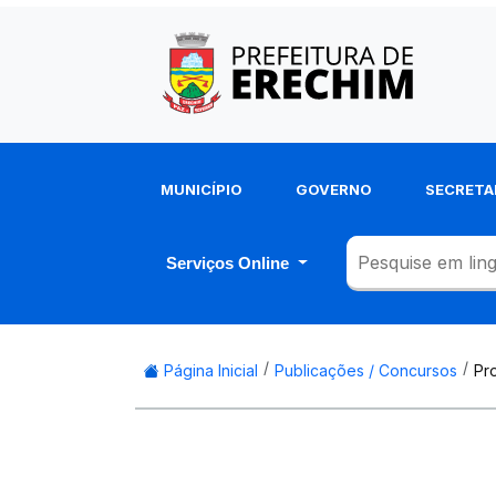
MUNICÍPIO
GOVERNO
SECRETA
Serviços Online
Página Inicial
Publicações / Concursos
Pro