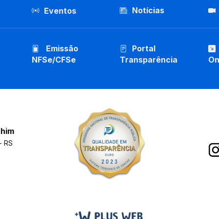
Notícias
Eventos
Emissão
Portal
NFSe/CFSe
Transparência
On
chim
- RS