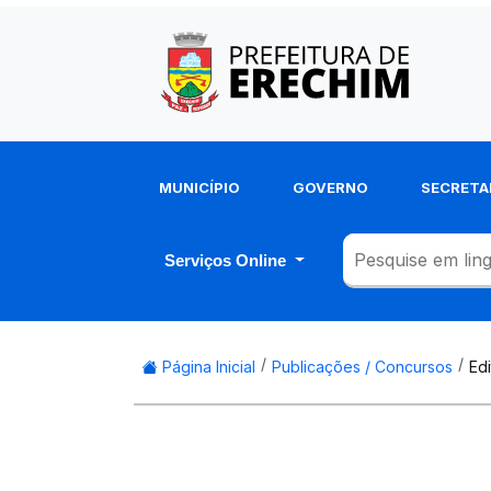
MUNICÍPIO
GOVERNO
SECRETA
Serviços Online
Página Inicial
Publicações / Concursos
Ed