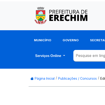
MUNICÍPIO
GOVERNO
SECRETA
Serviços Online
Página Inicial
Publicações / Concursos
Ed