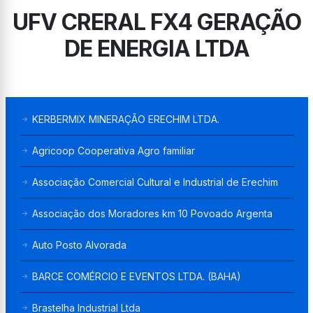
UFV CRERAL FX4 GERAÇÃO
DE ENERGIA LTDA
KERBERMIX MINERAÇÃO ERECHIM LTDA.
Agricoop Cooperativa Agro familiar
Associação Comercial Cultural e Industrial de Erechim
Associação dos Moradores km 10 Povoado Argenta
Auto Posto Alvorada
BARCE COMÉRCIO E EVENTOS LTDA. (BAHA)
Brastelha Industrial Ltda