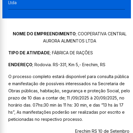
Ltda
N
OME DO EMPREENDIMENTO
; COOPERATIVA CENTRAL
AURORA ALIMENTOS LTDA
TIPO DE ATIVIDADE
;
FÁBRICA
DE RAÇÕES
ENDEREÇO
;
Rodovia. RS-
331
, Km
5,-
Erechim,
RS
O processo completo estará disponível para consulta pública
e manifestação de possíveis interessados na Secretaria de
Obras públicas, habitação, segurança e proteção Social, pelo
prazo de 10 dias a contar de; 11 /09/2025 à 20/09/2025, no
horário das. 07hs
:
30
min
às 11 hs: 30 min, e das “13 hs às 17
hs”, As manifestações poderão ser realizadas por escrito e
peticionadas no respectivo processo.
Erechim RS 10 de Setembro