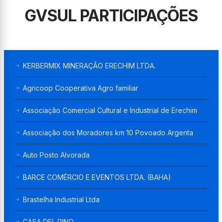
GVSUL PARTICIPAÇÕES
KERBERMIX MINERAÇÃO ERECHIM LTDA.
Agricoop Cooperativa Agro familiar
Associação Comercial Cultural e Industrial de Erechim
Associação dos Moradores km 10 Povoado Argenta
Auto Posto Alvorada
BARCE COMÉRCIO E EVENTOS LTDA. (BAHA)
Brastelha Industrial Ltda
CASA DEL PINO