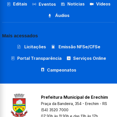
Editais
Notícias
Vídeos
Eventos
Áudios
Mais acessados
Licitações
Emissão NFSe/CFSe
Portal Transparência
Serviços Online
Campeonatos
Prefeitura Municipal de Erechim
Praça da Bandeira, 354 - Erechim - RS
(54) 3520 7000
07:30h às 11:30h e das 13h às 17h