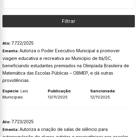
Filtrar
7.722/2025
Ato:
Autoriza o Poder Executivo Municipal a promover
Ementa:
viagem educativa e recreativa ao Município de Itá/SC,
beneficiando estudantes premiados na Olimpíada Brasileira de
Matemática das Escolas Públicas – OBMEP, e dá outras
providências.
Espécie
: Leis
Publicação
:
Sancionada
:
Municipais
13/11/2025
12/11/2025
7.723/2025
Ato:
Autoriza a criação de salas de silêncio para
Ementa:
autorregulação de alunos autistas e neuroatípicos nas escolas