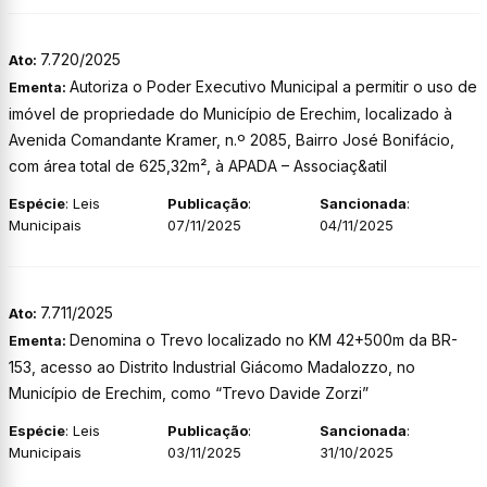
7.720/2025
Ato:
Autoriza o Poder Executivo Municipal a permitir o uso de
Ementa:
imóvel de propriedade do Município de Erechim, localizado à
Avenida Comandante Kramer, n.º 2085, Bairro José Bonifácio,
com área total de 625,32m², à APADA – Associaç&atil
Espécie
: Leis
Publicação
:
Sancionada
:
Municipais
07/11/2025
04/11/2025
7.711/2025
Ato:
Denomina o Trevo localizado no KM 42+500m da BR-
Ementa:
153, acesso ao Distrito Industrial Giácomo Madalozzo, no
Município de Erechim, como “Trevo Davide Zorzi”
Espécie
: Leis
Publicação
:
Sancionada
:
Municipais
03/11/2025
31/10/2025