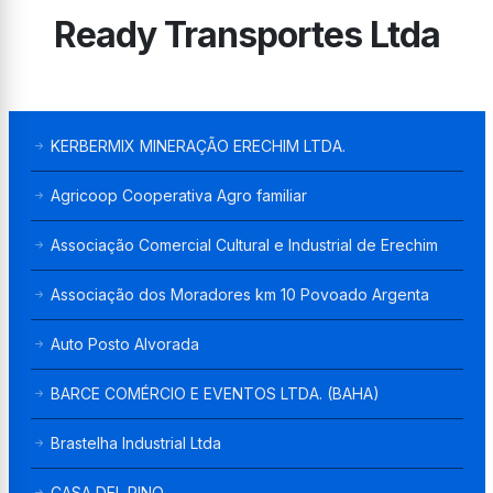
Ready Transportes Ltda
KERBERMIX MINERAÇÃO ERECHIM LTDA.
Agricoop Cooperativa Agro familiar
Associação Comercial Cultural e Industrial de Erechim
Associação dos Moradores km 10 Povoado Argenta
Auto Posto Alvorada
BARCE COMÉRCIO E EVENTOS LTDA. (BAHA)
Brastelha Industrial Ltda
CASA DEL PINO