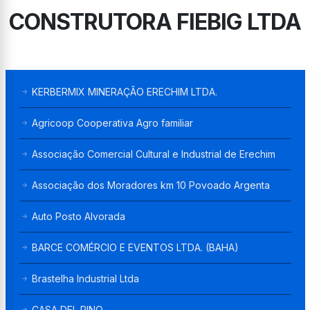
CONSTRUTORA FIEBIG LTDA
KERBERMIX MINERAÇÃO ERECHIM LTDA.
Agricoop Cooperativa Agro familiar
Associação Comercial Cultural e Industrial de Erechim
Associação dos Moradores km 10 Povoado Argenta
Auto Posto Alvorada
BARCE COMÉRCIO E EVENTOS LTDA. (BAHA)
Brastelha Industrial Ltda
CASA DEL PINO