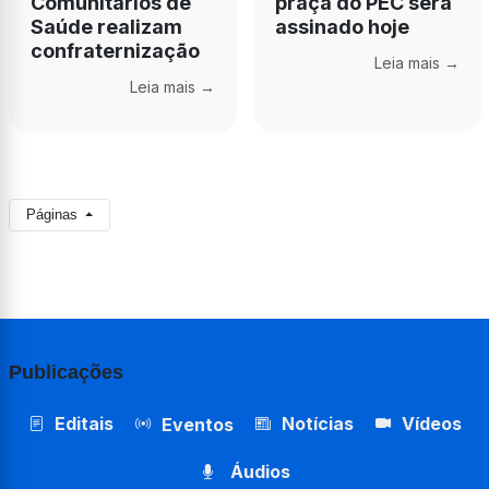
Comunitários de
praça do PEC será
Saúde realizam
assinado hoje
confraternização
Leia mais →
Leia mais →
Páginas
Publicações
Editais
Notícias
Vídeos
Eventos
Áudios