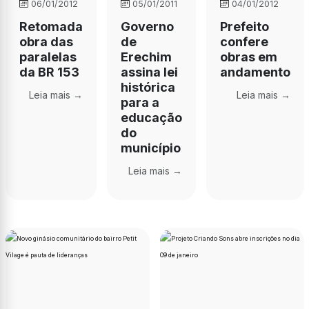
06/01/2012
05/01/2011
04/01/2012
Retomada
Governo
Prefeito
obra das
de
confere
paralelas
Erechim
obras em
da BR 153
assina lei
andamento
histórica
Leia mais →
Leia mais →
para a
educação
do
município
Leia mais →