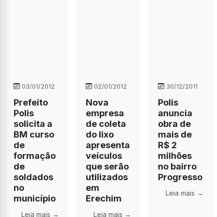
03/01/2012
02/01/2012
30/12/2011
Prefeito
Nova
Polis
Polis
empresa
anuncia
solicita a
de coleta
obra de
BM curso
do lixo
mais de
de
apresenta
R$ 2
formação
veículos
milhões
de
que serão
no bairro
soldados
utilizados
Progresso
no
em
Leia mais →
município
Erechim
Leia mais →
Leia mais →