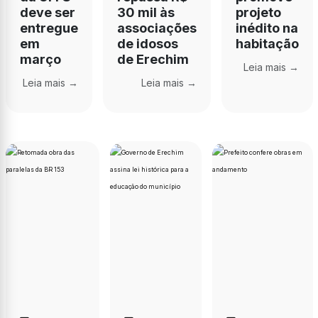
deve ser
30 mil às
projeto
entregue
associações
inédito na
em
de idosos
habitação
março
de Erechim
Leia mais →
Leia mais →
Leia mais →