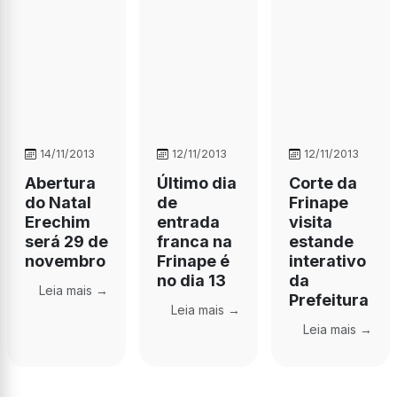
14/11/2013
12/11/2013
12/11/2013
Abertura
Último dia
Corte da
do Natal
de
Frinape
Erechim
entrada
visita
será 29 de
franca na
estande
novembro
Frinape é
interativo
no dia 13
da
Leia mais →
Prefeitura
Leia mais →
Leia mais →