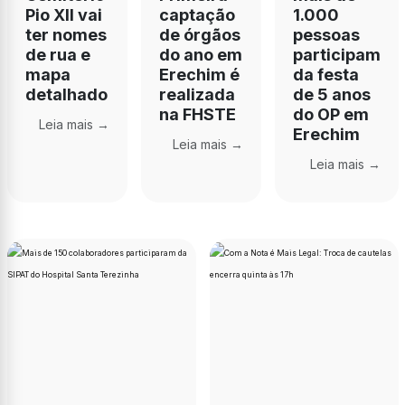
Pio XII vai
captação
1.000
ter nomes
de órgãos
pessoas
de rua e
do ano em
participam
mapa
Erechim é
da festa
detalhado
realizada
de 5 anos
na FHSTE
do OP em
Leia mais →
Erechim
Leia mais →
Leia mais →