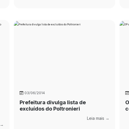
03/06/2014
Prefeitura divulga lista de
O
excluídos do Poltronieri
c
Leia mais →
 →