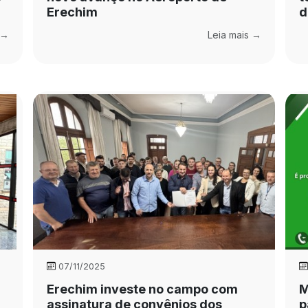
Erechim
d
 →
Leia mais →
07/11/2025
Erechim investe no campo com
M
assinatura de convênios dos
p