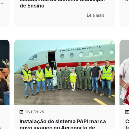
 →
de Ensino
Leia mais →
07/11/2025
Instalação do sistema PAPI marca
C
o
novo avanço no Aeroporto de
t