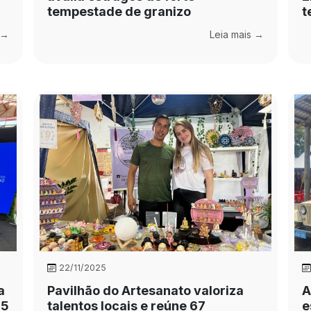
tempestade de granizo
t
 →
Leia mais →
22/11/2025
a
Pavilhão do Artesanato valoriza
A
25
talentos locais e reúne 67
e