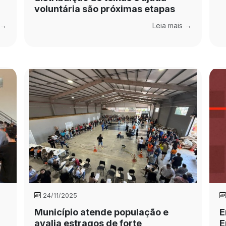
voluntária são próximas etapas
 →
Leia mais →
24/11/2025
Município atende população e
E
avalia estragos de forte
E