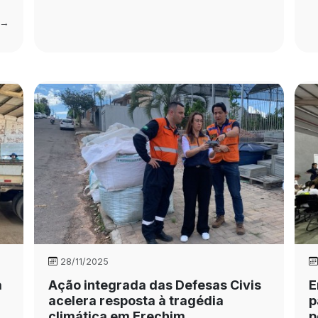
 →
28/11/2025
a
Ação integrada das Defesas Civis
E
acelera resposta à tragédia
p
climática em Erechim
p