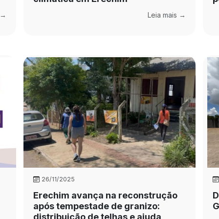
 →
Leia mais →
26/11/2025
Erechim avança na reconstrução
D
após tempestade de granizo:
G
distribuição de telhas e ajuda