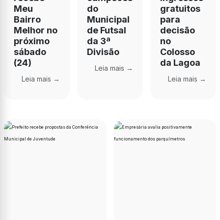
Meu
do
gratuitos
Bairro
Municipal
para
Melhor no
de Futsal
decisão
próximo
da 3ª
no
sábado
Divisão
Colosso
(24)
da Lagoa
Leia mais →
Leia mais →
Leia mais →