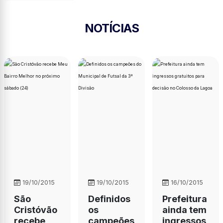
NOTÍCIAS
19/10/2015
19/10/2015
16/10/2015
São
Definidos
Prefeitura
Cristóvão
os
ainda tem
recebe
campeões
ingressos