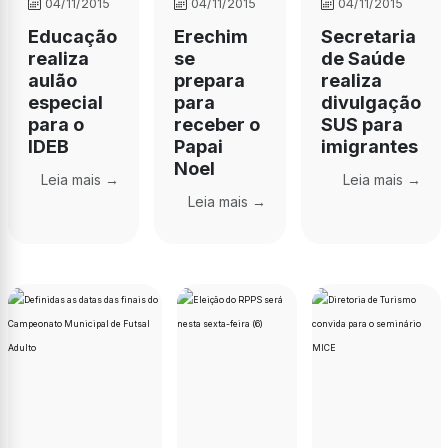
04/11/2015
04/11/2015
04/11/2015
Educação
Erechim
Secretaria
realiza
se
de Saúde
aulão
prepara
realiza
especial
para
divulgação
para o
receber o
SUS para
IDEB
Papai
imigrantes
Noel
Leia mais →
Leia mais →
Leia mais →