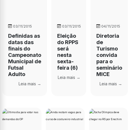
03/11/2015
03/11/2015
04/11/2015
Definidas as
Eleição
Diretoria
datas das
do RPPS
de
finais do
será
Turismo
Campeonato
nesta
convida
Municipal de
sexta-
para o
Futsal
feira (6)
seminário
Adulto
MICE
Leia mais →
Leia mais →
Leia mais →