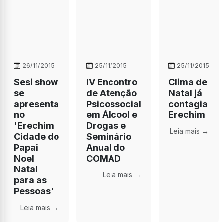
26/11/2015
25/11/2015
25/11/2015
Sesi show
IV Encontro
Clima de
se
de Atenção
Natal já
apresenta
Psicossocial
contagia
no
em Álcool e
Erechim
'Erechim
Drogas e
Leia mais →
Cidade do
Seminário
Papai
Anual do
Noel 
COMAD
Natal
Leia mais →
para as
Pessoas'
Leia mais →