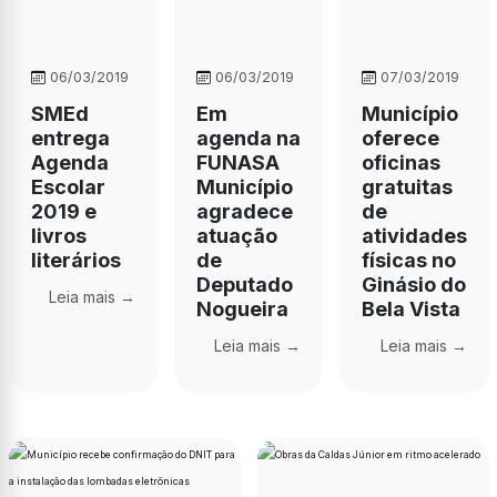
06/03/2019
06/03/2019
07/03/2019
SMEd
Em
Município
entrega
agenda na
oferece
Agenda
FUNASA
oficinas
Escolar
Município
gratuitas
2019 e
agradece
de
livros
atuação
atividades
literários
de
físicas no
Deputado
Ginásio do
Leia mais →
Nogueira
Bela Vista
Leia mais →
Leia mais →