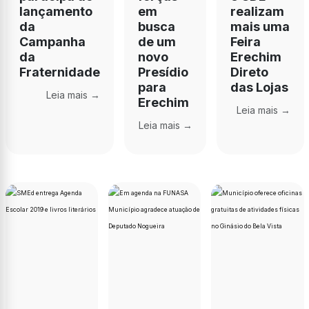
lançamento
em
realizam
da
busca
mais uma
Campanha
de um
Feira
da
novo
Erechim
Fraternidade
Presídio
Direto
para
das Lojas
Leia mais →
Erechim
Leia mais →
Leia mais →