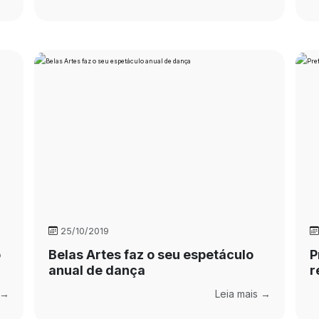
25/10/2019
o
Belas Artes faz o seu espetáculo
P
anual de dança
r
 →
Leia mais →