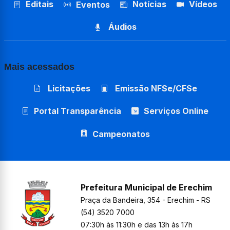
Editais
Notícias
Vídeos
Eventos
Áudios
Mais acessados
Licitações
Emissão NFSe/CFSe
Portal Transparência
Serviços Online
Campeonatos
Prefeitura Municipal de Erechim
Praça da Bandeira, 354 - Erechim - RS
(54) 3520 7000
07:30h às 11:30h e das 13h às 17h