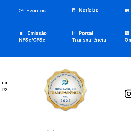
Notícias
Eventos
Emissão
Portal
NFSe/CFSe
Transparência
On
chim
- RS