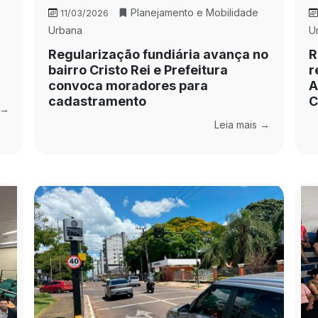
e
Planejamento e Mobilidade
11/03/2026
Urbana
U
Regularização fundiária avança no
R
bairro Cristo Rei e Prefeitura
r
convoca moradores para
A
cadastramento
C
 →
Leia mais →