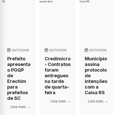
30/11/2006
30/11/2006
30/11/2006
Prefeito
Credimicro
Município
apresenta
- Contratos
assina
o PGQP
foram
protocolo
de
entregues
de
Erechim
na tarde
intenções
para
de quarta-
com a
prefeitos
feira
Caixa RS
de SC
Leia mais →
Leia mais →
Leia mais →