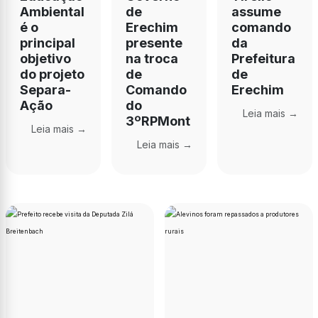
Ambiental
de
assume
é o
Erechim
comando
principal
presente
da
objetivo
na troca
Prefeitura
do projeto
de
de
Separa-
Comando
Erechim
Ação
do
Leia mais →
3ºRPMont
Leia mais →
Leia mais →