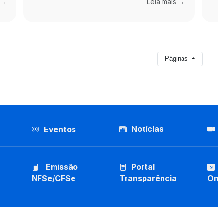
 →
Leia mais →
Páginas
Notícias
Eventos
Emissão
Portal
NFSe/CFSe
Transparência
On