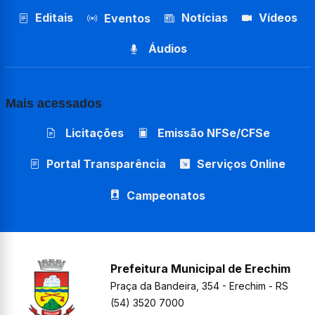
Editais
Notícias
Vídeos
Eventos
Áudios
Mais acessados
Licitações
Emissão NFSe/CFSe
Portal Transparência
Serviços Online
Campeonatos
Prefeitura Municipal de Erechim
Praça da Bandeira, 354 - Erechim - RS
(54) 3520 7000