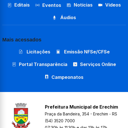
Editais
Notícias
Vídeos
Eventos
Áudios
Mais acessados
Licitações
Emissão NFSe/CFSe
Portal Transparência
Serviços Online
Campeonatos
Prefeitura Municipal de Erechim
Praça da Bandeira, 354 - Erechim - RS
(54) 3520 7000
07:30h às 11:30h e das 13h às 17h