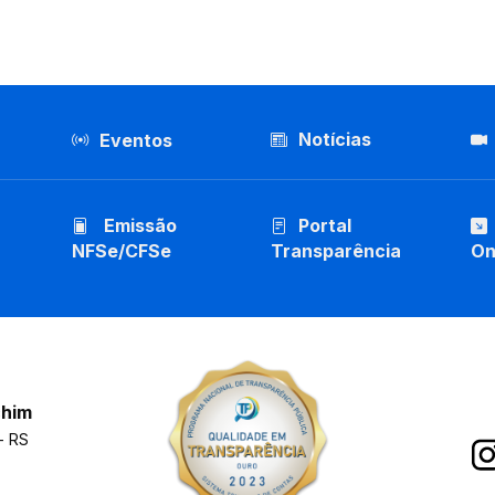
Notícias
Eventos
Emissão
Portal
NFSe/CFSe
Transparência
On
chim
- RS