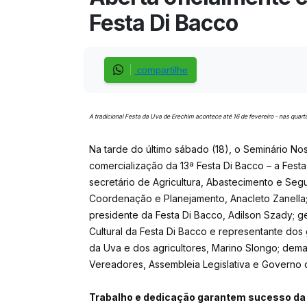
Festa Di Bacco
compartilhe
A tradicional Festa da Uva de Erechim acontece até 16 de fevereiro - nas qua
Na tarde do último sábado (18), o Seminário Nos
comercialização da 13ª Festa Di Bacco – a Fest
secretário de Agricultura, Abastecimento e Segur
Coordenação e Planejamento, Anacleto Zanella;
presidente da Festa Di Bacco, Adilson Szady; g
Cultural da Festa Di Bacco e representante dos 
da Uva e dos agricultores, Marino Slongo; dem
Vereadores, Assembleia Legislativa e Governo 
Trabalho e dedicação garantem sucesso da