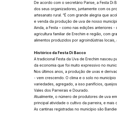
De acordo com o secretário Parise, a Festa Di
dos seus organizadores, juntamente com os prod
artesanato rural. “É com grande alegria que ac
e venda da produção de uva de nosso município
Ainda, a Festa – como nas edições anteriores 
agricultura familiar de Erechim e região, com 
alimentos produzidos por agroindústrias locais, 
Histórico da Festa Di Bacco
A tradicional Festa da Uva de Erechim nasceu pa
da economia que foi muito expressivo no munic
Nos últimos anos, a produção de uvas e derivado
- vem crescendo. O clima e o solo no municípi
variedades, agregado, a isso panifícios, queijos
Vales dos Parreirais e Dourado.
Atualmente, o número de produtores de uva em
principal atividade o cultivo da parreira, e ma
As cantinas registradas no município são Bandiera