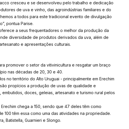
 Bacco cresceu e se desenvolveu pelo trabalho e dedicação
utores de uva e vinho, das agroindústrias familiares e do
olhemos a todos para este tradicional evento de divulgação
”, pontua Parise.
- oferece a seus frequentadores o melhor da produção da
grande diversidade de produtos derivados da uva, além de
artesanato e apresentações culturais.
ra promover o setor da vitivinicultura e resgatar um braço
ípio nas décadas de 20, 30 e 40.
s no território do Alto Uruguai - principalmente em Erechim
o são propícios a produção de uvas de qualidade e
, embutidos, doces, geleias, artesanato e turismo rural pelos
 Erechim chega a 150, sendo que 47 deles têm como
is de 100 têm essa como uma das atividades na propriedade.
, Batistella, Guarnieri e Slongo.