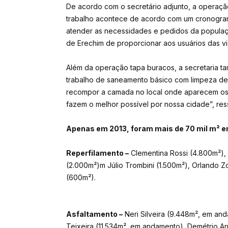
De acordo com o secretário adjunto, a operação
trabalho acontece de acordo com um cronogra
atender as necessidades e pedidos da popula
de Erechim de proporcionar aos usuários das vi
Além da operação tapa buracos, a secretaria t
trabalho
de saneamento básico com limpeza de b
recompor a camada no local onde aparecem os 
fazem o melhor possível por nossa cidade”, ress
Apenas em 2013, foram mais de 70 mil m² e
Reperfilamento –
Clementina Rossi (4.800m²),
(2.000m²)m Júlio Trombini (1.500m²), Orlando Z
(600m²).
Asfaltamento –
Neri Silveira (9.448m², em an
Teixeira (11.534m², em andamento), Demétrio A