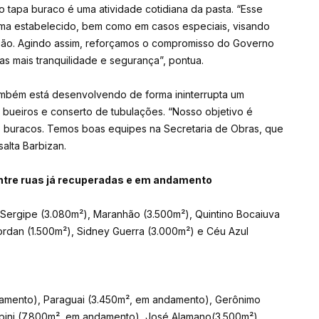
 tapa buraco é uma atividade cotidiana da pasta. “Esse
ma estabelecido, bem como em casos especiais, visando
ção. Agindo assim, reforçamos o compromisso do Governo
as mais tranquilidade e segurança”, pontua.
ambém está desenvolvendo de forma ininterrupta um
ueiros e conserto de tubulações. “Nosso objetivo é
buracos. Temos boas equipes na Secretaria de Obras, que
alta Barbizan.
ntre ruas já recuperadas e em andamento
 Sergipe (3.080m²), Maranhão (3.500m²), Quintino Bocaiuva
ordan (1.500m²), Sidney Guerra (3.000m²) e Céu Azul
damento), Paraguai (3.450m², em andamento), Gerônimo
rpini (7.800m², em andamento), José Alamano(3.500m²),