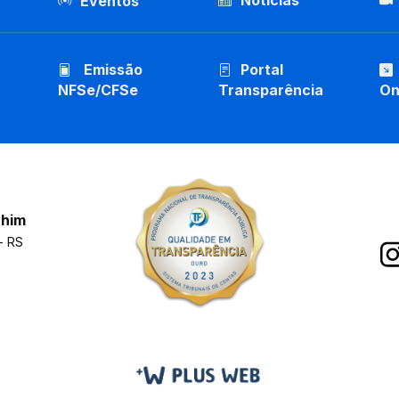
Notícias
Eventos
Emissão
Portal
NFSe/CFSe
Transparência
On
chim
- RS