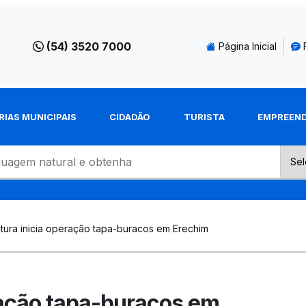
(54) 3520 7000
Página Inicial
RIAS MUNICIPAIS
CIDADÃO
TURISTA
EMPREEN
itura inicia operação tapa-buracos em Erechim
eração tapa-buracos em