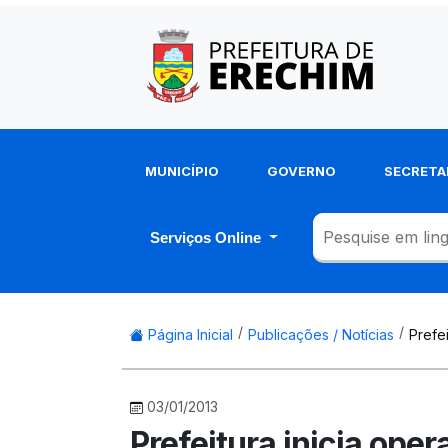
MUNICÍPIO
GOVERNO
SECRETA
Serviços Online
Página Inicial
Publicações / Notícias
Prefe
03/01/2013
Prefeitura inicia op