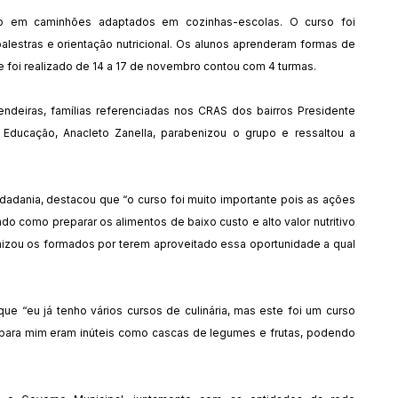
do em caminhões adaptados em cozinhas-escolas. O curso foi
 palestras e orientação nutricional. Os alunos aprenderam formas de
 e foi realizado de 14 a 17 de novembro contou com 4 turmas.
rendeiras, famílias referenciadas nos CRAS dos bairros Presidente
 Educação, Anacleto Zanella, parabenizou o grupo e ressaltou a
Cidadania, destacou que “o curso foi muito importante pois as ações
o como preparar os alimentos de baixo custo e alto valor nutritivo
enizou os formados por terem aproveitado essa oportunidade a qual
 que “eu já tenho vários cursos de culinária, mas este foi um curso
ue para mim eram inúteis como cascas de legumes e frutas, podendo