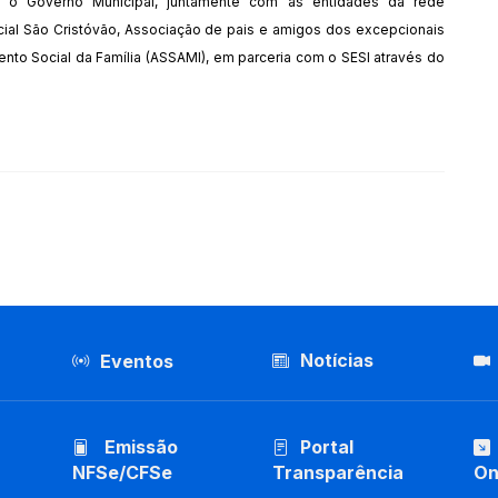
o o Governo Municipal, juntamente com as entidades da rede
encial São Cristóvão, Associação de pais e amigos dos excepcionais
nto Social da Família (ASSAMI), em parceria com o SESI através do
Notícias
Eventos
Emissão
Portal
NFSe/CFSe
Transparência
On